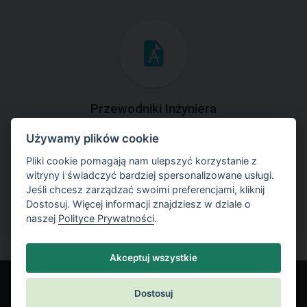
Przewodniki Inżyniera
Używamy plików cookie
Zapoznaj się z przykładami rozwiązań zadań
geotechnicznych z zastosowaniem programów GEO5.
Pliki cookie pomagają nam ulepszyć korzystanie z
witryny i świadczyć bardziej spersonalizowane usługi.
Jeśli chcesz zarządzać swoimi preferencjami, kliknij
Dostosuj. Więcej informacji znajdziesz w dziale o
naszej
Polityce Prywatności
.
Akceptuj wszystkie
Dostosuj
© Fine spol. s r.o.