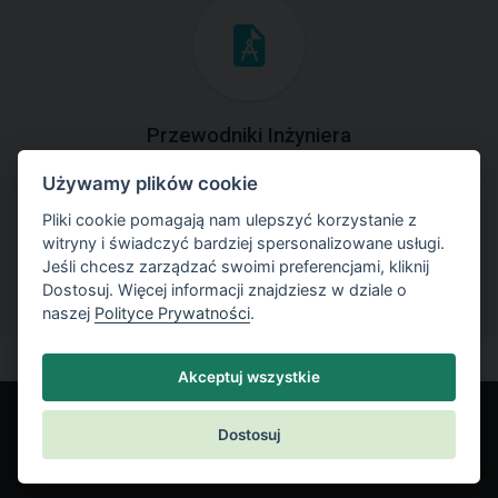
Przewodniki Inżyniera
Używamy plików cookie
Zapoznaj się z przykładami rozwiązań zadań
geotechnicznych z zastosowaniem programów GEO5.
Pliki cookie pomagają nam ulepszyć korzystanie z
witryny i świadczyć bardziej spersonalizowane usługi.
Jeśli chcesz zarządzać swoimi preferencjami, kliknij
Dostosuj. Więcej informacji znajdziesz w dziale o
naszej
Polityce Prywatności
.
Akceptuj wszystkie
Dostosuj
© Fine spol. s r.o.