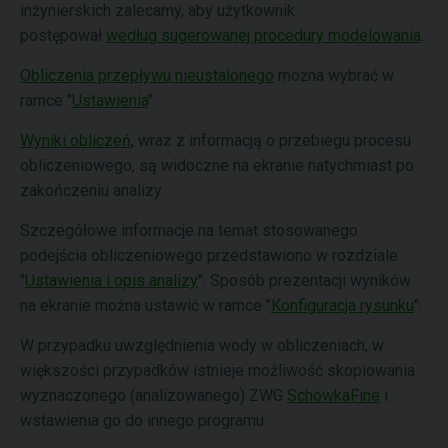
inżynierskich zalecamy, aby użytkownik
postępował
według sugerowanej procedury modelowania
.
Obliczenia przepływu nieustalonego
można wybrać w
ramce "
Ustawienia
".
Wyniki obliczeń
, wraz z informacją o przebiegu procesu
obliczeniowego, są widoczne na ekranie natychmiast po
zakończeniu analizy.
Szczegółowe informacje na temat stosowanego
podejścia obliczeniowego przedstawiono w rozdziale
"
Ustawienia i opis analizy
". Sposób prezentacji wyników
na ekranie można ustawić w ramce "
Konfiguracja rysunku
".
W przypadku uwzględnienia wody w obliczeniach, w
większości przypadków istnieje możliwość skopiowania
wyznaczonego (analizowanego) ZWG
SchowkaFine
i
wstawienia go do innego programu.